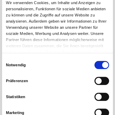
Wir verwenden Cookies, um Inhalte und Anzeigen zu
personalisieren, Funktionen für soziale Medien anbieten
zu können und die Zugriffe auf unsere Website zu
analysieren. Außerdem geben wir Informationen zu Ihrer
Verwendung unserer Website an unsere Partner für
soziale Medien, Werbung und Analysen weiter. Unsere
Partner führen diese Informationen möglicherweise mit
weiteren Daten zusammen, die Sie ihnen bereitgestellt
haben oder die sie im Rahmen Ihrer Nutzung der Dienste
gesammelt haben.
E
Notwendig
i
n
w
Präferenzen
i
l
l
Statistiken
i
g
Marketing