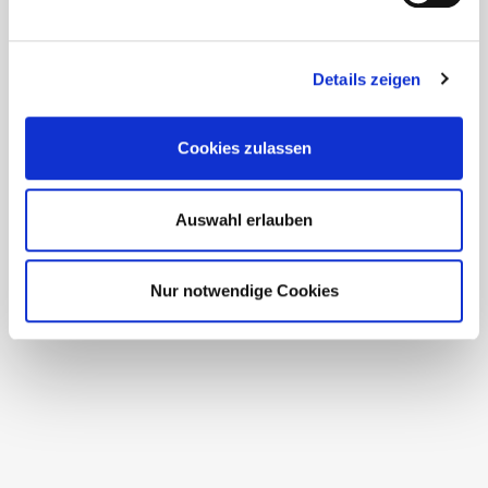
u
n
g
Details zeigen
s
a
u
Cookies zulassen
s
w
a
Auswahl erlauben
h
l
Nur notwendige Cookies